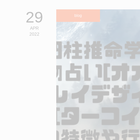
29
blog
APR
2022