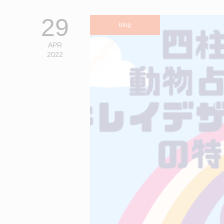
29
blog
APR
2022